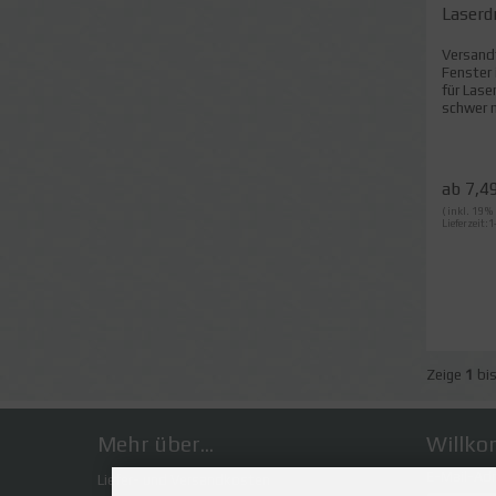
Laserdr
Versand
Fenster
für Lase
schwer m
ab 7,4
( inkl. 19 
Lieferzeit:
Zeige
1
bi
Mehr über...
Willko
E-Mail-Adr
Liefer- und Versandkosten