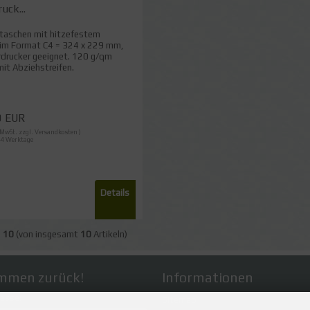
uck...
taschen mit hitzefestem
 im Format C4 = 324 x 229 mm,
rdrucker geeignet. 120 g/qm
it Abziehstreifen.
9 EUR
% MwSt. zzgl.
Versandkosten
)
1-4 Werktage
Details
s
10
(von insgesamt
10
Artikeln)
mmen zurück!
Informationen
esse:
Sitemap