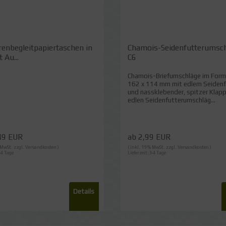
enbegleitpapiertaschen in
Chamois-Seidenfutterumsch
 Au...
C6
Chamois-Briefumschläge im Form
162 x 114 mm mit edlem Seidenf
und nassklebender, spitzer Klapp
edlen Seidenfutterumschläg...
49 EUR
ab 2,99 EUR
% MwSt. zzgl.
Versandkosten
)
( inkl. 19 % MwSt. zzgl.
Versandkosten
)
-4 Tage
Lieferzeit:3-4 Tage
Details