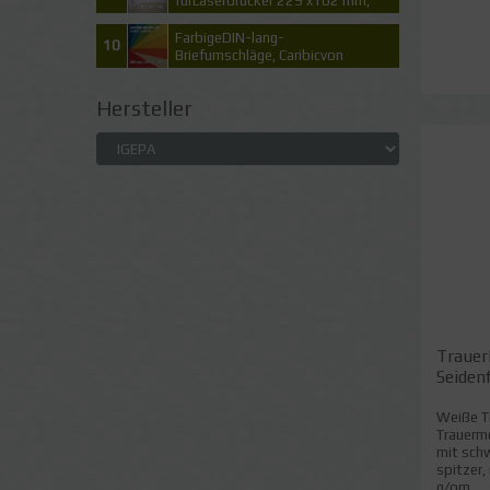
fürLaserdrucker 229 x162 mm,
C5
FarbigeDIN-lang-
10
Briefumschläge, Caribicvon
IGEPA
Hersteller
Trauer
Seidenf
Weiße T
Trauermo
mit sch
spitzer,
g/qm...