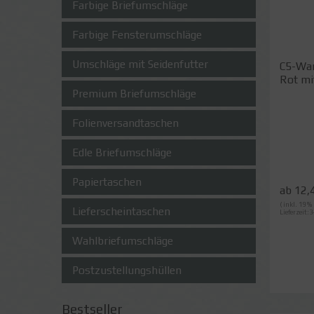
Farbige Briefumschläge
Farbige Fensterumschläge
Umschläge mit Seidenfutter
C5-War
Rot mit
Premium Briefumschläge
Folienversandtaschen
Edle Briefumschläge
Papiertaschen
ab 12,
( inkl. 19 
Lieferscheintaschen
Lieferzeit:3
Wahlbriefumschläge
Postzustellungshüllen
Bestseller