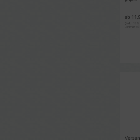
ab 11,
( inkl. 19 
Lieferzeit:3
Versan