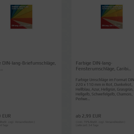
e DIN-lang-Briefumschläge,
Farbige DIN-lang-
..
Fensterumschläge, Caribi...
Farbige Umschläge im Format DIN
220 x 110 mm in Rot, Dunkelrot,
Hellblau, Azur, Hellgrün, Grasgrün,
Hellgelb, Schwefelgelb, Chamois,
Perlwe...
9 EUR
ab 2,99 EUR
% MwSt. zzgl.
Versandkosten
)
( inkl. 19 % MwSt. zzgl.
Versandkosten
)
-4 Tage
Lieferzeit:3-4 Tage