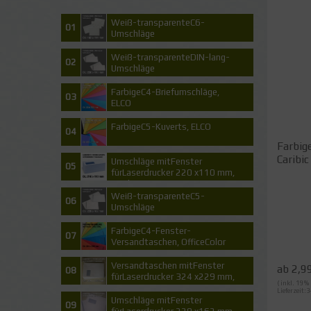
Weiß-transparenteC6-
01
Umschläge
Weiß-transparenteDIN-lang-
02
Umschläge
FarbigeC4-Briefumschläge,
03
ELCO
FarbigeC5-Kuverts, ELCO
04
Farbig
Caribic .
Umschläge mitFenster
05
fürLaserdrucker 220 x110 mm,
DIN lang
Weiß-transparenteC5-
06
Umschläge
FarbigeC4-Fenster-
07
Versandtaschen, OfficeColor
Versandtaschen mitFenster
ab 2,9
08
fürLaserdrucker 324 x229 mm,
( inkl. 19 
C4
Lieferzeit:3
Umschläge mitFenster
09