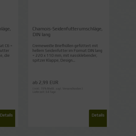
läge,
Chamois-Seidenfutterumschläge,
DIN lang
at C6 =
Cremeweiße Briefhüllen gefüttert mit
utter
hellem Seidenfutter im Format DIN lang
e, die
= 220 x 110 mm, mit nassklebender,
spitzer Klappe, Design...
ab 2,99 EUR
( inkl. 19 % MwSt. zzgl.
Versandkosten
)
Lieferzeit:3-4 Tage
Details
Details