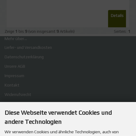
Details
Zeige
1
bis
9
(von insgesamt
9
Artikeln)
Seiten:
1
Mehr über...
Liefer- und Versandkosten
Datenschutzerklärung
Unsere AGB
Impressum
Kontakt
Widerrufsrecht
Widerrufsformular
Diese Webseite verwendet Cookies und
Cookie Einstellungen
andere Technologien
Willkommen zurück!
E-Mail-Adresse:
Wir verwenden Cookies und ähnliche Technologien, auch von