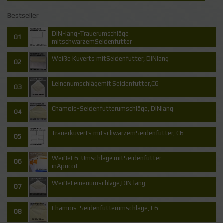
Bestseller
DIN-lang-Trauerumschläge
01
mitschwarzemSeidenfutter
Weiße Kuverts mitSeidenfutter, DINlang
02
Leinenumschlägemit Seidenfutter,C6
03
Chamois-Seidenfutterumschläge, DINlang
04
Trauerkuverts mitschwarzemSeidenfutter, C6
05
WeißeC6-Umschläge mitSeidenfutter
06
inApricot
WeißeLeinenumschläge,DIN lang
07
Chamois-Seidenfutterumschläge, C6
08