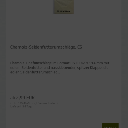
Chamois-Seidenfutterumschläge, C6
Chamois-Briefumschläge im Format C6 = 162 x 114 mm mit
edlem Seidenfutter und nassklebender, spitzer Klappe, die
edlen Seidenfutterumschläg...
ab 2,99 EUR
( inkl. 19 % MwSt. zzgl.
Versandkosten
)
Lieferzeit:3-4 Tage