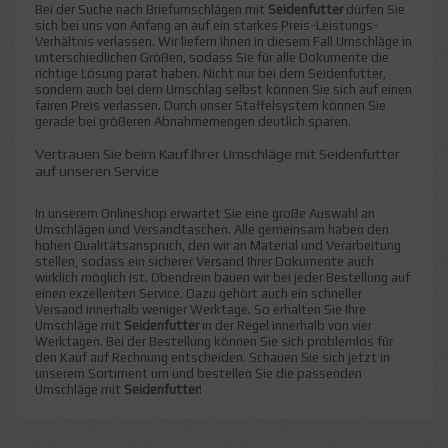
Bei der Suche nach Briefumschlägen mit
Seidenfutter
dürfen Sie
sich bei uns von Anfang an auf ein starkes Preis-Leistungs-
Verhältnis verlassen. Wir liefern Ihnen in diesem Fall Umschläge in
unterschiedlichen Größen, sodass Sie für alle Dokumente die
richtige Lösung parat haben. Nicht nur bei dem Seidenfutter,
sondern auch bei dem Umschlag selbst können Sie sich auf einen
fairen Preis verlassen. Durch unser Staffelsystem können Sie
gerade bei größeren Abnahmemengen deutlich sparen.
Vertrauen Sie beim Kauf Ihrer Umschläge mit Seidenfutter
auf unseren Service
In unserem Onlineshop erwartet Sie eine große Auswahl an
Umschlägen und Versandtaschen. Alle gemeinsam haben den
hohen Qualitätsanspruch, den wir an Material und Verarbeitung
stellen, sodass ein sicherer Versand Ihrer Dokumente auch
wirklich möglich ist. Obendrein bauen wir bei jeder Bestellung auf
einen exzellenten Service. Dazu gehört auch ein schneller
Versand innerhalb weniger Werktage. So erhalten Sie Ihre
Umschläge mit
Seidenfutter
in der Regel innerhalb von vier
Werktagen. Bei der Bestellung können Sie sich problemlos für
den Kauf auf Rechnung entscheiden. Schauen Sie sich jetzt in
unserem Sortiment um und bestellen Sie die passenden
Umschläge mit
Seidenfutter
!