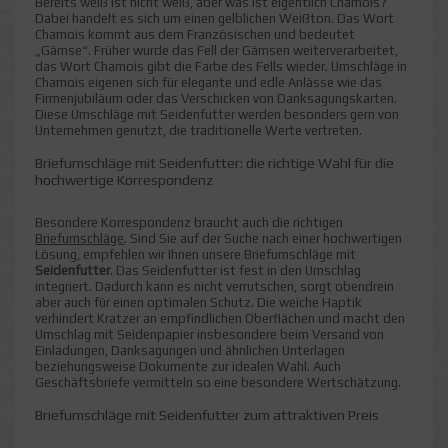
Bereits weiß ist nicht weiß, aber was ist eigentlich Chamois?
Dabei handelt es sich um einen gelblichen Weißton. Das Wort
Chamois kommt aus dem Französischen und bedeutet
„Gämse“. Früher wurde das Fell der Gämsen weiterverarbeitet,
das Wort Chamois gibt die Farbe des Fells wieder. Umschläge in
Chamois eigenen sich für elegante und edle Anlässe wie das
Firmenjubiläum oder das Verschicken von Danksagungskarten.
Diese Umschläge mit Seidenfutter werden besonders gern von
Unternehmen genutzt, die traditionelle Werte vertreten.
Briefumschläge mit Seidenfutter: die richtige Wahl für die
hochwertige Korrespondenz
Besondere Korrespondenz braucht auch die richtigen
Briefumschläge
. Sind Sie auf der Suche nach einer hochwertigen
Lösung, empfehlen wir Ihnen unsere Briefumschläge mit
Seidenfutter
. Das Seidenfutter ist fest in den Umschlag
integriert. Dadurch kann es nicht verrutschen, sorgt obendrein
aber auch für einen optimalen Schutz. Die weiche Haptik
verhindert Kratzer an empfindlichen Oberflächen und macht den
Umschlag mit Seidenpapier insbesondere beim Versand von
Einladungen, Danksagungen und ähnlichen Unterlagen
beziehungsweise Dokumente zur idealen Wahl. Auch
Geschäftsbriefe vermitteln so eine besondere Wertschätzung.
Briefumschläge mit Seidenfutter zum attraktiven Preis