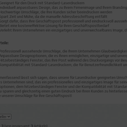
Geeignet für den Druck mit Standard-Laserdruckern
Individuell anpassbares Design, das zu Ihrem Firmenimage und Ihrem Brandin
Hochwertige Umschläge, die Ihre Kunden sicher beeindrucken werden
Spart Zeit und Mühe, da die manuelle Adressbeschriftung entfällt
Sorgt dafür, dass Ihre Geschäftspost professionell und eindrucksvoll aussie
Bietet eine kosteneffektive Lösung für Ihren Geschäftspostbedarf
Verleiht Ihrem Unternehmen ein einzigartiges und unverwechselbares Image, 
teile:
Professionell aussehende Umschläge, die Ihrem Unternehmen Glaubwürdigkeit
Anpassbare Designoptionen, die es Ihnen ermöglichen, einzigartige und unve
Hitzebeständiges Fenster, das Ihre Post während des Druckvorgangs vor Be
Kompatibilität mit Standard-Laserdruckern, die für Benutzerfreundlichkeit 
enfassend lässt sich sagen, dass unsere für Laserdrucker geeigneten Umsch
es Unternehmen sind, das ein professionelles und einzigartiges Image für se
ptionen, dem hitzebeständigen Fenster und der Kompatibilität mit Standard
 sparen und gleichzeitig einen guten Eindruck bei Ihren Kunden zu hinterlasse
e unserer Umschläge für Ihre Geschäftspost!
s
3
(von insgesamt
3
Artikeln)