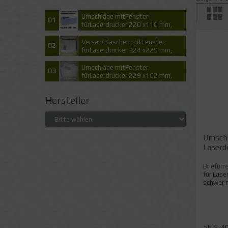
Umschläge mitFenster
01
fürLaserdrucker 220 x110 mm,
DIN lang
Versandtaschen mitFenster
02
fürLaserdrucker 324 x229 mm,
C4
Umschläge mitFenster
03
fürLaserdrucker 229 x162 mm,
C5
Hersteller
Umschl
Laserdr
Briefum
für Lase
schwer m
ab 5,4