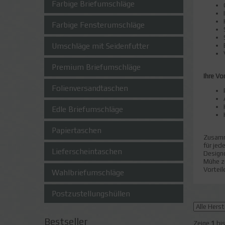
Farbige Briefumschläge
Farbige Fensterumschläge
Umschläge mit Seidenfutter
Premium Briefumschläge
Ihre Vor
Folienversandtaschen
Edle Briefumschläge
Papiertaschen
Zusamm
für jed
Lieferscheintaschen
Designo
Mühe zu
Vorteil
Wahlbriefumschläge
Postzustellungshüllen
Bestseller
Zeige
1
bi