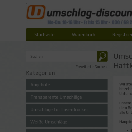
.
Startseite
Warenkorb
Registrie
Umsch
Haftk
Erweiterte Suche »
Kategorien
Angebote
Wir ste
hitzebe
Untern
Transparente Umschläge
Unsere 
dem Bed
Umschläge für Laserdrucker
alle Un
Weiße Umschläge
Hauptm