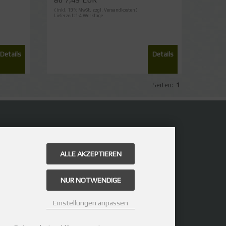
( inkl. 19 % MwSt. zzgl.
Versandkosten
)
Lieferzeit:1-4 Werktage
Details
Details
Seiten:
1
ALLE AKZEPTIEREN
NUR NOTWENDIGE
Einstellungen anpassen