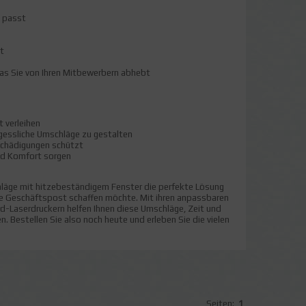
g passt
ht
das Sie von Ihren Mitbewerbern abhebt
 verleihen
rgessliche Umschläge zu gestalten
schädigungen schützt
und Komfort sorgen
läge mit hitzebeständigem Fenster die perfekte Lösung
ine Geschäftspost schaffen möchte. Mit ihren anpassbaren
-Laserdruckern helfen Ihnen diese Umschläge, Zeit und
n. Bestellen Sie also noch heute und erleben Sie die vielen
Seiten:
1