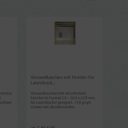
Versandtaschen mit Fenster für
Laserdruck...
Fenster
Versandtaschen mit hitzefestem
r
Fenster im Format C4 = 324 x 229 mm,
 schwer
für Laserdrucker geeignet. 120 g/qm
schwer mit Abziehstreifen.
ab 7,49 EUR