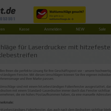
ren
Kasse
Anmelden
NEW
Sale
läge für Laserdrucker mit hitzefest
lebestreifen
llen Ihnen die perfekte Lösung für Ihre Geschäftspost vor - unsere hochwerti
ständigem Fenster. Mit diesen Umschlägen können Sie Ihre eigenen individue
ehmensimage und Ihrer Marke passen.
Umschläge sind mit einem hitzebeständigen Folienfenster ausgestattet, das
rucken mit einem Standard-Laserdrucker immer durch das Fenster sichtbar s
ternehmen, die ein hohes Postaufkommen haben, da eine manuelle Adressbesch
erkmale:
Hitzebeständiges Folienfenster, das auch nach dem Bedrucken sichtbar bleib