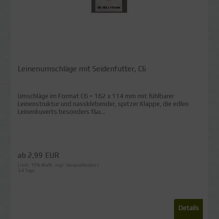
Leinenumschläge mit Seidenfutter, C6
Umschläge im Format C6 = 162 x 114 mm mit fühlbarer
Leinenstruktur und nassklebender, spitzer Klappe, die edlen
Leinenkuverts besonders f&u...
ab 2,99 EUR
( inkl. 19 % MwSt. zzgl.
Versandkosten
)
3-4 Tage
Details