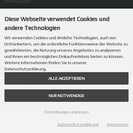
Widerrufsrecht
Widerrufsformular
Diese Webseite verwendet Cookies und
Cookie Einstellungen
andere Technologien
Willkommen zurück!
E-Mail-Adresse:
Wir verwenden Cookies und ähnliche Technologien, auch von
Drittanbietern, um die ordentliche Funktionsweise der Website zu
gewährleisten, die Nutzung unseres Angebotes zu analysieren
und Ihnen ein bestmögliches Einkaufserlebnis bieten zu können.
Passwort:
Weitere Informationen finden Sie in unserer
Datenschutzerklärung.
ALLE AKZEPTIEREN
Passwort vergessen?
Informationen
NUR NOTWENDIGE
Sitemap
Online-Streitschlichtungsplattform
Einstellungen anpassen
Mobile
Umschlag-Discount.de © 2026
Template © 2014-2026 by
View
Datenschutzerklärung
Impressum
SmilingShops
mod
ified eCommerce Shopsoftware © 2009-2026